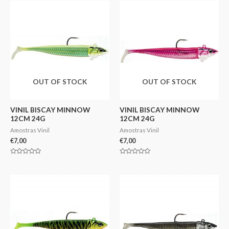
5
5
OUT OF STOCK
OUT OF STOCK
VINIL BISCAY MINNOW
VINIL BISCAY MINNOW
12CM 24G
12CM 24G
Amostras Vinil
Amostras Vinil
€
7,00
€
7,00
Avaliação
Avaliação
0
0
de
de
5
5