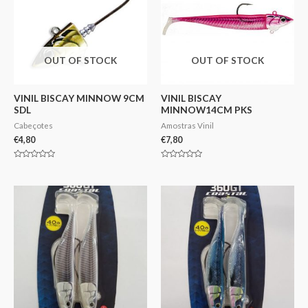
OUT OF STOCK
OUT OF STOCK
VINIL BISCAY MINNOW 9CM
VINIL BISCAY
SDL
MINNOW14CM PKS
Cabeçotes
Amostras Vinil
€
4,80
€
7,80
Avaliação
Avaliação
0
0
de
de
5
5