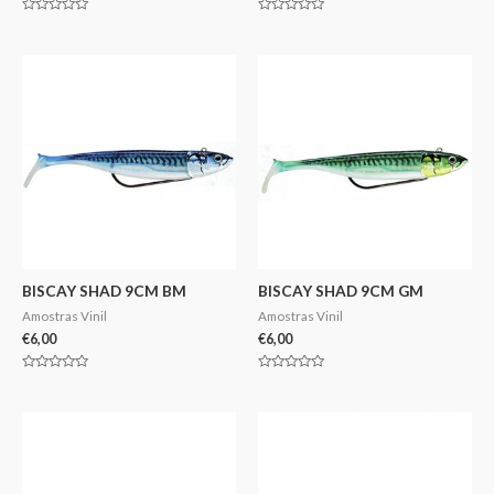
Avaliação
Avaliação
0
0
de
de
5
5
BISCAY SHAD 9CM BM
BISCAY SHAD 9CM GM
Amostras Vinil
Amostras Vinil
€
6,00
€
6,00
Avaliação
Avaliação
0
0
de
de
5
5