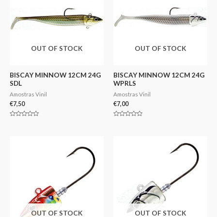
OUT OF STOCK
OUT OF STOCK
BISCAY MINNOW 12CM 24G
BISCAY MINNOW 12CM 24G
SDL
WPRLS
Amostras Vinil
Amostras Vinil
€
7,50
€
7,00
Avaliação
Avaliação
0
0
de
de
5
5
OUT OF STOCK
OUT OF STOCK