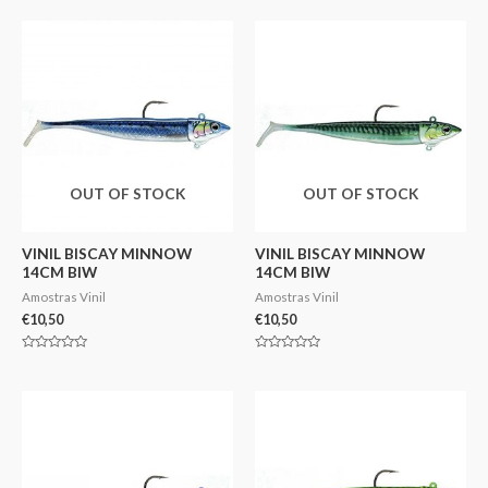
0
0
de
de
5
5
OUT OF STOCK
OUT OF STOCK
VINIL BISCAY MINNOW
VINIL BISCAY MINNOW
14CM BIW
14CM BIW
Amostras Vinil
Amostras Vinil
€
10,50
€
10,50
Avaliação
Avaliação
0
0
de
de
5
5