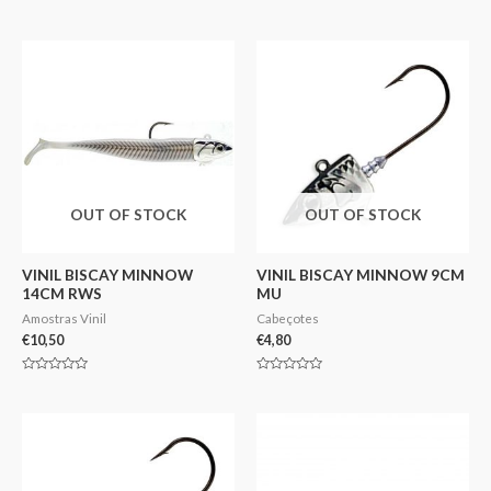
Avaliação
Avaliação
0
0
de
de
5
5
OUT OF STOCK
OUT OF STOCK
VINIL BISCAY MINNOW
VINIL BISCAY MINNOW 9CM
14CM RWS
MU
Amostras Vinil
Cabeçotes
€
10,50
€
4,80
Avaliação
Avaliação
0
0
de
de
5
5