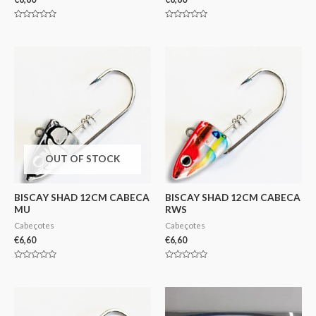
Avaliação
Avaliação
0
0
de
de
5
5
OUT OF STOCK
BISCAY SHAD 12CM CABECA
BISCAY SHAD 12CM CABECA
MU
RWS
Cabeçotes
Cabeçotes
€
6,60
€
6,60
Avaliação
Avaliação
0
0
de
de
5
5