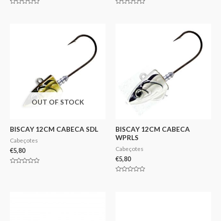
Avaliação
Avaliação
0
0
de
de
5
5
OUT OF STOCK
BISCAY 12CM CABECA SDL
BISCAY 12CM CABECA
WPRLS
Cabeçotes
Cabeçotes
€
5,80
€
5,80
Avaliação
0
Avaliação
de
0
5
de
5