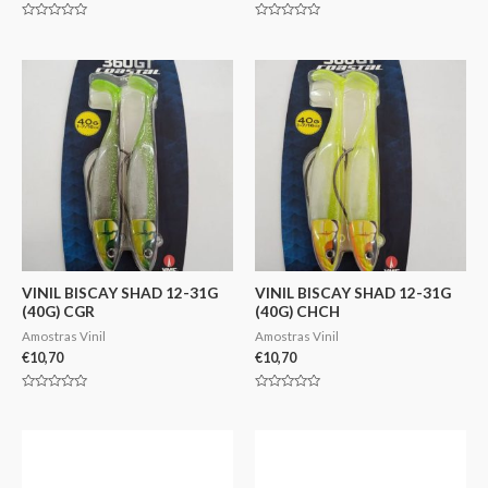
Avaliação
Avaliação
0
0
de
de
5
5
VINIL BISCAY SHAD 12-31G
VINIL BISCAY SHAD 12-31G
(40G) CGR
(40G) CHCH
Amostras Vinil
Amostras Vinil
€
10,70
€
10,70
Avaliação
Avaliação
0
0
de
de
5
5