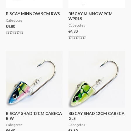
BISCAY MINNOW 9CM RWS
BISCAY MINNOW 9CM
WPRLS
Cabeçotes
Cabeçotes
€
4,80
€
4,80
Avaliação
0
Avaliação
de
0
5
de
5
BISCAY SHAD 12CM CABECA
BISCAY SHAD 12CM CABECA
BIW
GLS
Cabeçotes
Cabeçotes
€
6,60
€
6,60