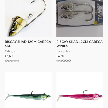
BISCAY SHAD 12CM CABECA
BISCAY SHAD 12CM CABECA
SDL
WPRLS
Cabeçotes
Cabeçotes
€
6,60
€
6,60
Avaliação
Avaliação
0
0
de
de
5
5