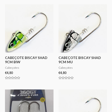
5
de
5
CABEÇOTE BISCAY SHAD
CABEÇOTE BISCAY SHAD
9CM BIW
9CM MU
Cabeçotes
Cabeçotes
€
4,80
€
4,80
Avaliação
Avaliação
0
0
de
de
5
5