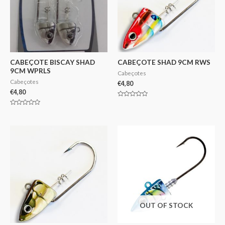
CABEÇOTE BISCAY SHAD
CABEÇOTE SHAD 9CM RWS
9CM WPRLS
Cabeçotes
Cabeçotes
€
4,80
€
4,80
Avaliação
0
Avaliação
de
0
5
de
5
OUT OF STOCK