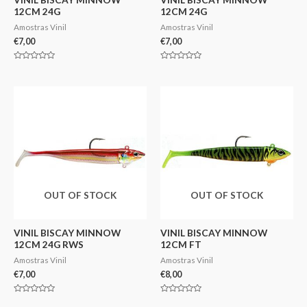
12CM 24G
12CM 24G
Amostras Vinil
Amostras Vinil
€
7,00
€
7,00
Avaliação
Avaliação
0
0
de
de
5
5
OUT OF STOCK
OUT OF STOCK
VINIL BISCAY MINNOW
VINIL BISCAY MINNOW
12CM 24G RWS
12CM FT
Amostras Vinil
Amostras Vinil
€
7,00
€
8,00
Avaliação
Avaliação