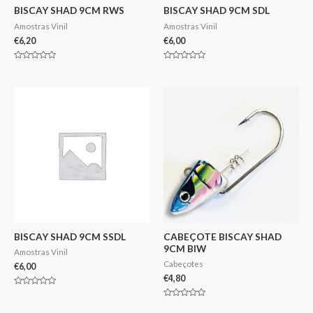
BISCAY SHAD 9CM RWS
BISCAY SHAD 9CM SDL
Amostras Vinil
Amostras Vinil
€
6,20
€
6,00
Avaliação
Avaliação
0
0
de
de
5
5
BISCAY SHAD 9CM SSDL
CABEÇOTE BISCAY SHAD
9CM BIW
Amostras Vinil
Cabeçotes
€
6,00
€
4,80
Avaliação
0
Avaliação
de
0