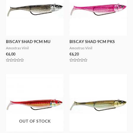
BISCAY SHAD 9CM MU
BISCAY SHAD 9CM PKS
Amostras Vinil
Amostras Vinil
€
6,00
€
6,20
Avaliação
Avaliação
0
0
de
de
5
5
OUT OF STOCK