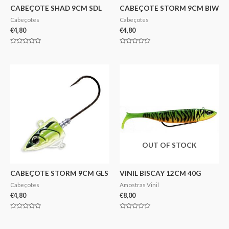
CABEÇOTE SHAD 9CM SDL
CABEÇOTE STORM 9CM BIW
Cabeçotes
Cabeçotes
€
4,80
€
4,80
Avaliação
Avaliação
0
0
de
de
5
5
OUT OF STOCK
CABEÇOTE STORM 9CM GLS
VINIL BISCAY 12CM 40G
Cabeçotes
Amostras Vinil
€
4,80
€
8,00
Avaliação
Avaliação
0
0
de
de