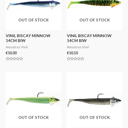
OUT OF STOCK
OUT OF STOCK
VINIL BISCAY MINNOW
VINIL BISCAY MINNOW
14CM BIW
14CM BIW
Amostras Vinil
Amostras Vinil
€
10,00
€
10,50
Avaliação
Avaliação
0
0
de
de
5
5
OUT OF STOCK
OUT OF STOCK