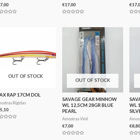
7,00
€
17,00
€
17,
aliação
Avaliação
Avali
0
0
de
de
5
5
OUT OF STOCK
OUT OF STOCK
AX RAP 17CM DOL
SAVAGE GEAR MINNOW
SAV
ostras Rigidas
WL 12,5CM 28GR BLUE
WL 
5,10
PEARL
SILV
Amostras Vinil
Amost
aliação
€
7,00
€
8,8
Avaliação
Avali