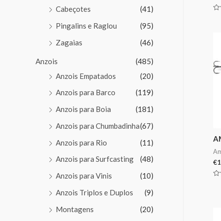
Cabeçotes
(41)
Av
0
Pingalins e Raglou
(95)
de
5
Zagaias
(46)
Anzois
(485)
Anzois Empatados
(20)
Anzois para Barco
(119)
Anzois para Boia
(181)
Anzois para Chumbadinha
(67)
A
Anzois para Rio
(11)
Am
Anzois para Surfcasting
(48)
€
1
Anzois para Vinis
(10)
Av
0
Anzois Triplos e Duplos
(9)
de
5
Montagens
(20)