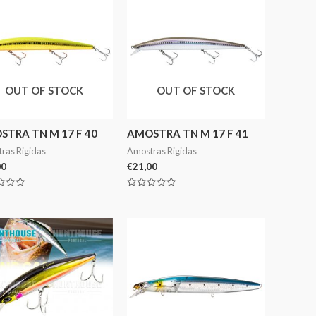
OUT OF STOCK
OUT OF STOCK
TRA TN M 17 F 40
AMOSTRA TN M 17 F 41
ras Rigidas
Amostras Rigidas
00
€
21,00
ação
Avaliação
0
de
5