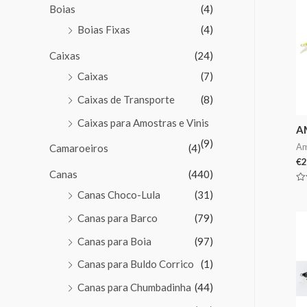
Boias
(4)
Boias Fixas
(4)
Caixas
(24)
Caixas
(7)
Caixas de Transporte
(8)
Caixas para Amostras e Vinis
A
(9)
Am
Camaroeiros
(4)
€
2
Canas
(440)
Av
Canas Choco-Lula
(31)
0
de
5
Canas para Barco
(79)
Canas para Boia
(97)
Canas para Buldo Corrico
(1)
Canas para Chumbadinha
(44)