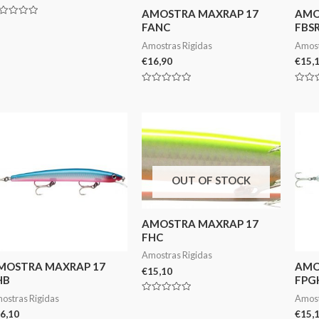
AMOSTRA MAXRAP 17
AMO
aliação
FANC
FBS
Amostras Rigidas
Amost
€
16,90
€
15,
Avaliação
Avali
0
0
de
de
5
5
OUT OF STOCK
AMOSTRA MAXRAP 17
FHC
Amostras Rigidas
MOSTRA MAXRAP 17
AMO
€
15,10
HB
FPG
ostras Rigidas
Amost
Avaliação
0
6,10
€
15,
de