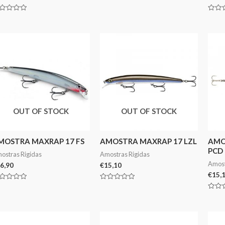
5
aliação
Avali
0
de
5
OUT OF STOCK
OUT OF STOCK
MOSTRA MAXRAP 17 FS
AMOSTRA MAXRAP 17 LZL
AMO
PCD
ostras Rigidas
Amostras Rigidas
Amost
6,90
€
15,10
€
15,
aliação
Avaliação
0
Avali
de
0
5
de
5