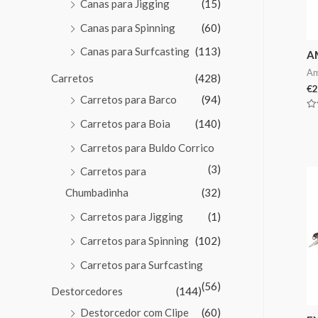
Canas para Jigging
(15)
Canas para Spinning
(60)
Canas para Surfcasting
(113)
A
Am
Carretos
(428)
€
2
Carretos para Barco
(94)
Av
Carretos para Boia
(140)
0
de
5
Carretos para Buldo Corrico
(3)
Carretos para
Chumbadinha
(32)
Carretos para Jigging
(1)
Carretos para Spinning
(102)
Carretos para Surfcasting
(56)
Destorcedores
(144)
Destorcedor com Clipe
(60)