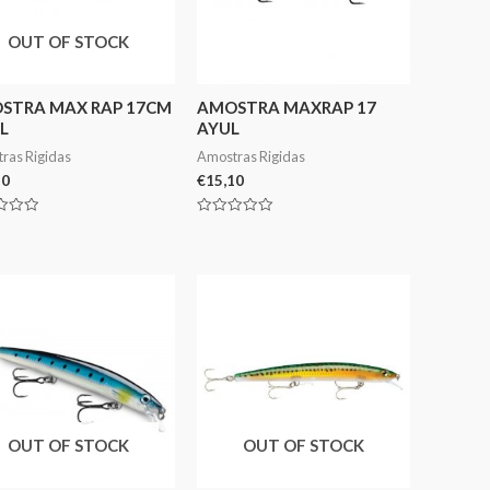
OUT OF STOCK
STRA MAX RAP 17CM
AMOSTRA MAXRAP 17
L
AYUL
ras Rigidas
Amostras Rigidas
10
€
15,10
ação
Avaliação
0
de
5
OUT OF STOCK
OUT OF STOCK