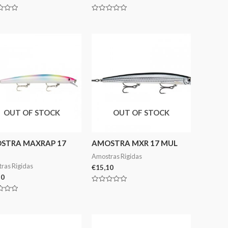
ação
Avaliação
0
de
5
OUT OF STOCK
OUT OF STOCK
STRA MAXRAP 17
AMOSTRA MXR 17 MUL
Amostras Rigidas
ras Rigidas
€
15,10
10
Avaliação
0
ação
de
5