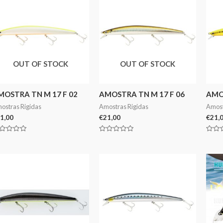
OUT OF STOCK
OUT OF STOCK
MOSTRA TN M 17 F 02
AMOSTRA TN M 17 F 06
AMOS
ostras Rigidas
Amostras Rigidas
Amost
1,00
€
21,00
€
21,
aliação
Avaliação
Avali
0
0
de
de
5
5