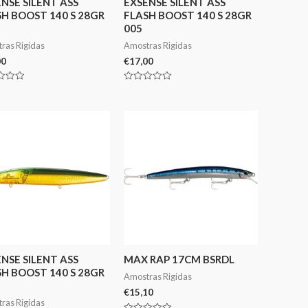
NSE SILENT ASS
EXSENSE SILENT ASS
H BOOST 140 S 28GR
FLASH BOOST 140 S 28GR
005
ras Rigidas
Amostras Rigidas
00
€
17,00
ação
Avaliação
0
de
5
NSE SILENT ASS
MAX RAP 17CM BSRDL
H BOOST 140 S 28GR
Amostras Rigidas
€
15,10
ras Rigidas