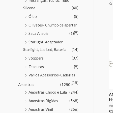
Missangas, Tubito, Tubo
Slicone
(40)
Av
0
de
Óleo
(5)
5
Olivetes- Chumbo de apertar
(9)
Saca Anzois
(1)
Starlight, Adaptador
Starlight, Luz Led, Bateria
(14)
Stoppers
(37)
Tesouras
(9)
Vários Acessórios-Cadeiras
(15)
Amostras
(1250)
Amostras Choco e Lula
(244)
A
F
Amostras Rigidas
(568)
Am
Amostras Vinil
(256)
€
1