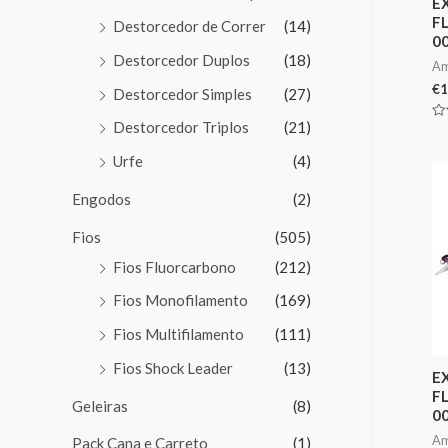
E
F
Destorcedor de Correr
(14)
0
Destorcedor Duplos
(18)
Am
€
1
Destorcedor Simples
(27)
Destorcedor Triplos
(21)
Av
0
de
Urfe
(4)
5
Engodos
(2)
Fios
(505)
Fios Fluorcarbono
(212)
Fios Monofilamento
(169)
Fios Multifilamento
(111)
Fios Shock Leader
(13)
E
F
Geleiras
(8)
0
Am
Pack Cana e Carreto
(1)