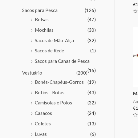
€
1
Sacos para Pesca
(126)
Av
Bolsas
(47)
0
de
5
Mochilas
(30)
Sacos de Mão-Alça
(32)
Sacos de Rede
(1)
Sacos para Canas de Pesca
(16)
Vestuário
(200)
Bonés-Chapéus-Gorros
(19)
Botins - Botas
(43)
M
Am
Camisolas e Polos
(32)
€
1
Casacos
(24)
Av
Coletes
(13)
0
de
5
Luvas
(6)