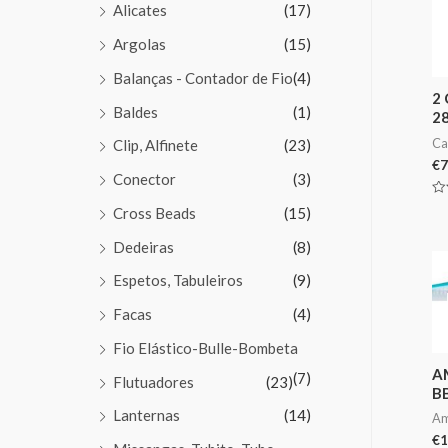
Alicates
(17)
Argolas
(15)
Balanças - Contador de Fio
(4)
2
Baldes
(1)
2
Ca
Clip, Alfinete
(23)
€
7
Conector
(3)
Av
Cross Beads
(15)
0
de
5
Dedeiras
(8)
Espetos, Tabuleiros
(9)
Facas
(4)
Fio Elástico-Bulle-Bombeta
A
(7)
Flutuadores
(23)
B
Lanternas
(14)
Am
€
1