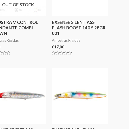
OUT OF STOCK
STRA V CONTROL
EXSENSE SILENT ASS
NDANTE COMBI
FLASH BOOST 140 S 28GR
OWN
001
ras Rigidas
Amostras Rigidas
0
€
17,00
ação
Avaliação
0
de
5