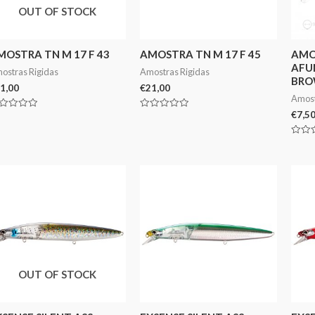
OUT OF STOCK
MOSTRA TN M 17 F 43
AMOSTRA TN M 17 F 45
AMO
AFU
ostras Rigidas
Amostras Rigidas
BR
1,00
€
21,00
Amost
€
7,5
aliação
Avaliação
0
de
5
Avali
0
de
5
OUT OF STOCK