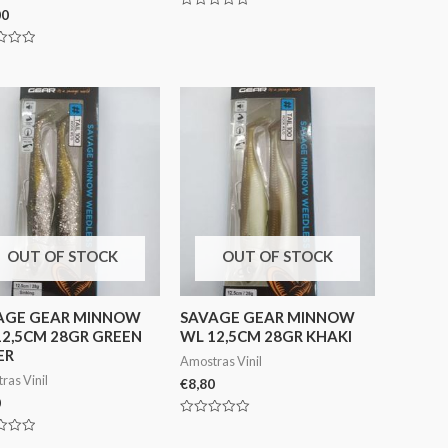
00
Avaliação
0
de
5
ação
OUT OF STOCK
OUT OF STOCK
AGE GEAR MINNOW
SAVAGE GEAR MINNOW
12,5CM 28GR GREEN
WL 12,5CM 28GR KHAKI
ER
Amostras Vinil
ras Vinil
€
8,80
0
Avaliação
0
ação