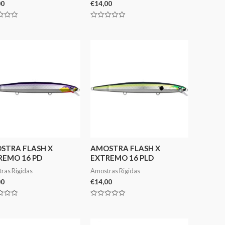
00
€
14,00
ação
Avaliação
0
de
5
STRA FLASH X
AMOSTRA FLASH X
REMO 16 PD
EXTREMO 16 PLD
ras Rigidas
Amostras Rigidas
00
€
14,00
ação
Avaliação
0
de
5