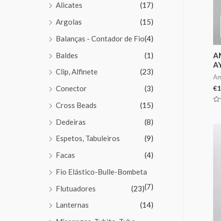
Alicates
(17)
Argolas
(15)
Balanças - Contador de Fio
(4)
Baldes
(1)
A
A
Clip, Alfinete
(23)
Am
Conector
(3)
€
1
Cross Beads
(15)
Av
0
de
Dedeiras
(8)
5
Espetos, Tabuleiros
(9)
Facas
(4)
Fio Elástico-Bulle-Bombeta
(7)
Flutuadores
(23)
Lanternas
(14)