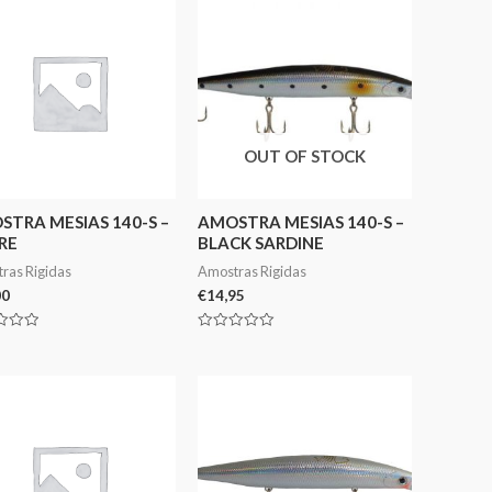
OUT OF STOCK
TRA MESIAS 140-S –
AMOSTRA MESIAS 140-S –
RE
BLACK SARDINE
ras Rigidas
Amostras Rigidas
00
€
14,95
ação
Avaliação
0
de
5