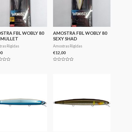
STRA FBL WOBLY 80
AMOSTRA FBL WOBLY 80
 MULLET
SEXY SHAD
ras Rigidas
Amostras Rigidas
00
€
12,00
ação
Avaliação
0
de
5