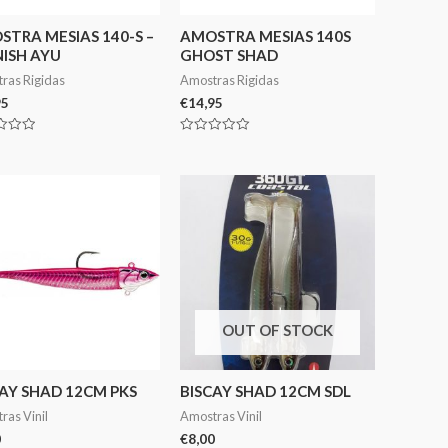
TRA MESIAS 140-S –
AMOSTRA MESIAS 140S
NISH AYU
GHOST SHAD
ras Rigidas
Amostras Rigidas
95
€
14,95
ação
Avaliação
0
de
5
OUT OF STOCK
AY SHAD 12CM PKS
BISCAY SHAD 12CM SDL
ras Vinil
Amostras Vinil
0
€
8,00