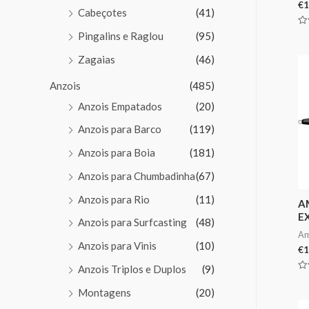
€
1
Cabeçotes
(41)
Av
Pingalins e Raglou
(95)
0
de
Zagaias
(46)
5
Anzois
(485)
Anzois Empatados
(20)
Anzois para Barco
(119)
Anzois para Boia
(181)
Anzois para Chumbadinha
(67)
Anzois para Rio
(11)
A
E
Anzois para Surfcasting
(48)
Am
Anzois para Vinis
(10)
€
1
Anzois Triplos e Duplos
(9)
Av
0
Montagens
(20)
de
5