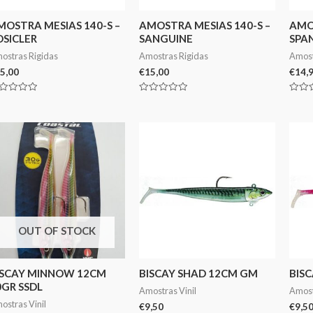
MOSTRA MESIAS 140-S –
AMOSTRA MESIAS 140-S –
AMOS
OSICLER
SANGUINE
SPA
ostras Rigidas
Amostras Rigidas
Amost
5,00
€
15,00
€
14,
aliação
Avaliação
Avali
0
0
de
de
5
5
OUT OF STOCK
ISCAY MINNOW 12CM
BISCAY SHAD 12CM GM
BISC
0GR SSDL
Amostras Vinil
Amost
ostras Vinil
€
9,50
€
9,5