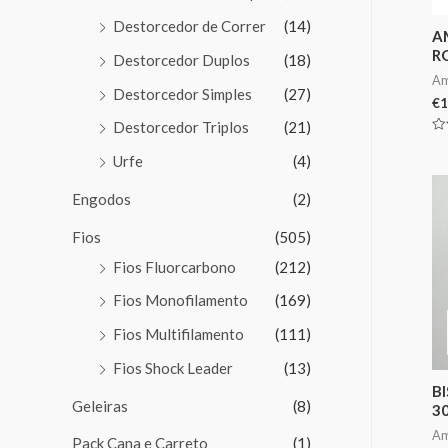
Destorcedor de Correr
(14)
A
R
Destorcedor Duplos
(18)
Am
Destorcedor Simples
(27)
€
1
Destorcedor Triplos
(21)
Av
0
Urfe
(4)
de
5
Engodos
(2)
Fios
(505)
Fios Fluorcarbono
(212)
Fios Monofilamento
(169)
Fios Multifilamento
(111)
Fios Shock Leader
(13)
B
Geleiras
(8)
3
Am
Pack Cana e Carreto
(1)