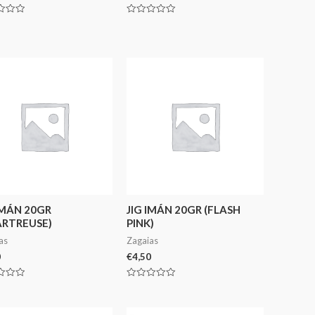
ação
Avaliação
0
de
5
IMÁN 20GR
JIG IMÁN 20GR (FLASH
ARTREUSE)
PINK)
as
Zagaias
0
€
4,50
ação
Avaliação
0
de
5