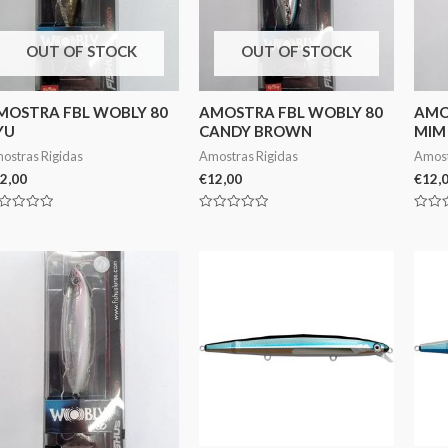
OUT OF STOCK
OUT OF STOCK
MOSTRA FBL WOBLY 80
AMOSTRA FBL WOBLY 80
AMO
YU
CANDY BROWN
MIM
ostras Rigidas
Amostras Rigidas
Amost
2,00
€
12,00
€
12,
aliação
Avaliação
Avali
0
0
de
de
5
5