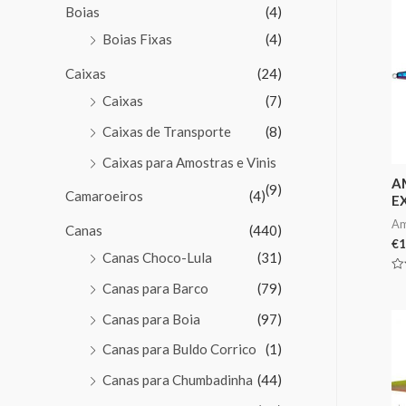
Boias
(4)
Boias Fixas
(4)
Caixas
(24)
Caixas
(7)
Caixas de Transporte
(8)
Caixas para Amostras e Vinis
A
(9)
Camaroeiros
(4)
E
Am
Canas
(440)
€
1
Canas Choco-Lula
(31)
Av
Canas para Barco
(79)
0
de
5
Canas para Boia
(97)
Canas para Buldo Corrico
(1)
Canas para Chumbadinha
(44)