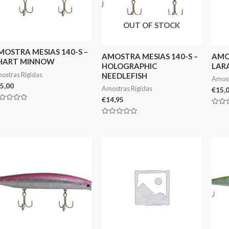
OUT OF STOCK
MOSTRA MESIAS 140-S –
AMOSTRA MESIAS 140-S –
AMOS
HART MINNOW
HOLOGRAPHIC
LAR
ostras Rigidas
NEEDLEFISH
Amost
5,00
Amostras Rigidas
€
15,
€
14,95
aliação
Avali
0
Avaliação
de
0
5
de
5