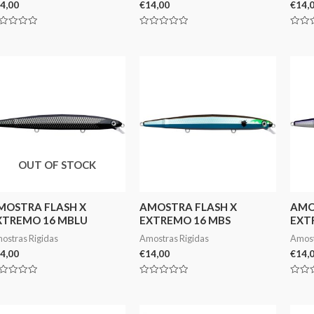
4,00
€
14,00
€
14,
aliação
Avaliação
Avali
0
0
de
de
5
5
OUT OF STOCK
MOSTRA FLASH X
AMOSTRA FLASH X
AMO
XTREMO 16 MBLU
EXTREMO 16 MBS
EXT
ostras Rigidas
Amostras Rigidas
Amost
4,00
€
14,00
€
14,
aliação
Avaliação
Avali
0
0
de
de
5
5