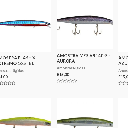
AMOSTRA MESIAS 140-S –
MOSTRA FLASH X
AMOS
AURORA
XTREMO 16 STBL
AZU
Amostras Rigidas
ostras Rigidas
Amost
€
15,00
4,00
€
15,
Avaliação
aliação
Avali
0
0
de
de
5
5