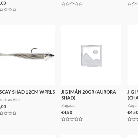
,00
Avaliação
Avali
0
0
aliação
de
de
5
5
ISCAY SHAD 12CM WPRLS
JIG IMÁN 20GR (AURORA
JIG 
SHAD)
(CH
ostras Vinil
Zagaias
Zagai
,00
€
4,50
€
4,5
aliação
Avaliação
Avali
0
0
de
de
5
5