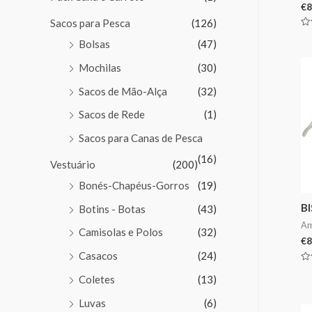
€
8
Sacos para Pesca
(126)
Av
Bolsas
(47)
0
de
5
Mochilas
(30)
Sacos de Mão-Alça
(32)
Sacos de Rede
(1)
Sacos para Canas de Pesca
(16)
Vestuário
(200)
Bonés-Chapéus-Gorros
(19)
B
Botins - Botas
(43)
Am
Camisolas e Polos
(32)
€
8
Casacos
(24)
Av
Coletes
(13)
0
de
5
Luvas
(6)