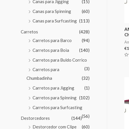
Canas para Jigging
(15)
Canas para Spinning
(60)
Canas para Surfcasting
(113)
A
Carretos
(428)
C
Carretos para Barco
(94)
Am
€
1
Carretos para Boia
(140)
Carretos para Buldo Corrico
Av
0
de
(3)
Carretos para
5
Chumbadinha
(32)
Carretos para Jigging
(1)
Carretos para Spinning
(102)
Carretos para Surfcasting
(56)
Destorcedores
(144)
Destorcedor com Clipe
(60)