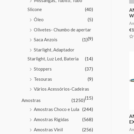
Missangas, Tubito, Tubo
Slicone
(40)
A
W
Óleo
(5)
Am
Olivetes- Chumbo de apertar
€
1
(9)
Saca Anzois
(1)
Av
0
Starlight, Adaptador
de
5
Starlight, Luz Led, Bateria
(14)
Stoppers
(37)
Tesouras
(9)
Vários Acessórios-Cadeiras
(15)
Amostras
(1250)
Amostras Choco e Lula
(244)
A
Amostras Rigidas
(568)
E
Amostras Vinil
(256)
Am