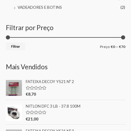
VADEADORES E BOTINS
(2)
Filtrar por Preço
Filtrar
Preço:
€0
—
€70
Mais Vendidos
FATEIXA DECOY YS21 Nº 2
A
€
8,70
v
a
l
NITLON DFC 3 LB - 37.8 100M
i
a
ç
A
€
21,00
ã
v
o
a
0
l
FATEIXA DECOY YS21 Nº 3