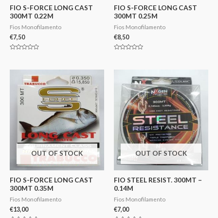
FIO S-FORCE LONG CAST
FIO S-FORCE LONG CAST
300MT 0.22M
300MT 0.25M
Fios Monofilamento
Fios Monofilamento
€
7,50
€
8,50
Avaliação
Avaliação
0
0
de
de
5
5
OUT OF STOCK
OUT OF STOCK
FIO S-FORCE LONG CAST
FIO STEEL RESIST. 300MT –
300MT 0.35M
0.14M
Fios Monofilamento
Fios Monofilamento
€
13,00
€
7,00