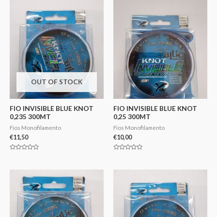
OUT OF STOCK
FIO INVISIBLE BLUE KNOT
FIO INVISIBLE BLUE KNOT
0,235 300MT
0,25 300MT
Fios Monofilamento
Fios Monofilamento
€
11,50
€
10,00
Avaliação
Avaliação
0
0
de
de
5
5