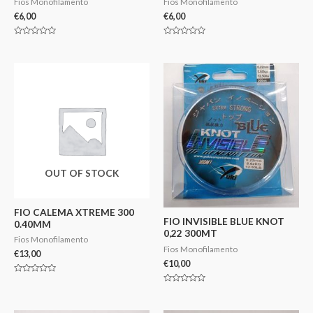
Fios Monofilamento
Fios Monofilamento
€
6,00
€
6,00
Avaliação
Avaliação
0
0
de
de
5
5
OUT OF STOCK
FIO CALEMA XTREME 300
FIO INVISIBLE BLUE KNOT
0.40MM
0,22 300MT
Fios Monofilamento
Fios Monofilamento
€
13,00
€
10,00
Avaliação
0
Avaliação
de
0
5
de
5