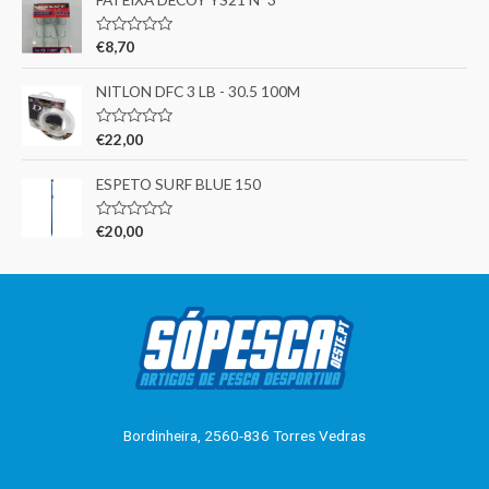
d
i
e
a
5
ç
A
€
8,70
ã
v
o
a
0
l
NITLON DFC 3 LB - 30.5 100M
d
i
e
a
5
ç
A
€
22,00
ã
v
o
a
0
l
ESPETO SURF BLUE 150
d
i
e
a
5
ç
A
€
20,00
ã
v
o
a
0
l
d
i
e
a
5
ç
ã
o
0
d
e
5
Bordinheira, 2560-836 Torres Vedras