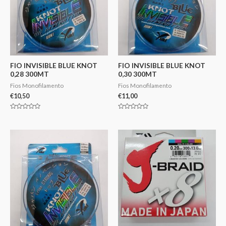
FIO INVISIBLE BLUE KNOT
FIO INVISIBLE BLUE KNOT
0,28 300MT
0,30 300MT
Fios Monofilamento
Fios Monofilamento
€
10,50
€
11,00
Avaliação
Avaliação
0
0
de
de
5
5