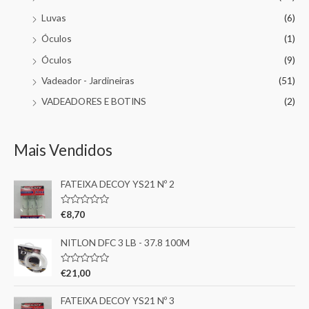
Luvas
(6)
Óculos
(1)
Óculos
(9)
Vadeador - Jardineiras
(51)
VADEADORES E BOTINS
(2)
Mais Vendidos
FATEIXA DECOY YS21 Nº 2
A
€
8,70
v
a
l
NITLON DFC 3 LB - 37.8 100M
i
a
ç
A
€
21,00
ã
v
o
a
0
l
FATEIXA DECOY YS21 Nº 3
d
i