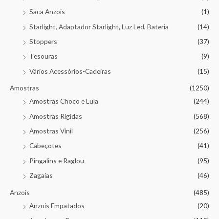
Saca Anzois
(1)
Starlight, Adaptador Starlight, Luz Led, Bateria
(14)
Stoppers
(37)
Tesouras
(9)
Vários Acessórios-Cadeiras
(15)
Amostras
(1250)
Amostras Choco e Lula
(244)
Amostras Rigidas
(568)
Amostras Vinil
(256)
Cabeçotes
(41)
Pingalins e Raglou
(95)
Zagaias
(46)
Anzois
(485)
Anzois Empatados
(20)