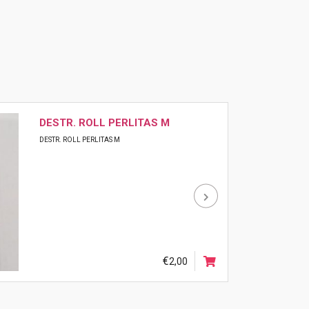
a
SACO SURF 40L
SACO SURF 40L
€
60,00