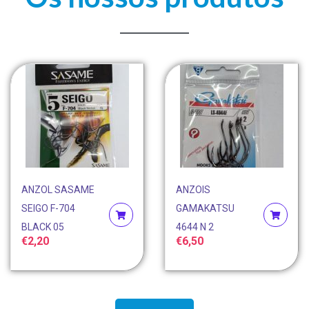
ANZOL SASAME
ANZOIS
SEIGO F-704
GAMAKATSU
BLACK 05
4644 N 2
€
2,20
€
6,50