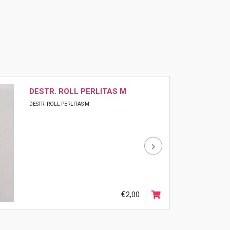
a
SACO SURF 40L
SACO SURF 40L
€
60,00