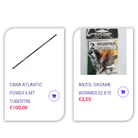
CANA ATLANTIC
ANZOL SASAME
POWER 6.MT
WORMER 02 875
€
2,50
TUBERTINI
€
100,00