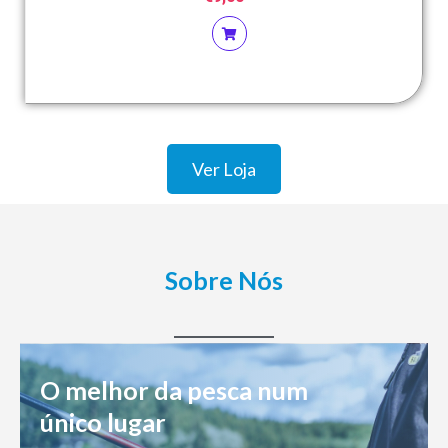
Ver Loja
Sobre Nós
O melhor da pesca num
único lugar