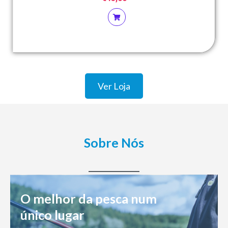
Ver Loja
Sobre Nós
O melhor da pesca num
único lugar