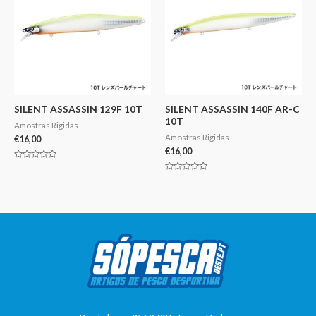
SILENT ASSASSIN 129F 10T
SILENT ASSASSIN 140F AR-C
10T
Amostras Rigidas
Amostras Rigidas
€
16,00
€
16,00
Avaliação
0
Avaliação
de
0
5
de
5