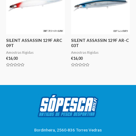
SILENT ASSASSIN 129F ARC
SILENT ASSASSIN 129F AR-C
09T
03T
Amostras Rigidas
Amostras Rigidas
€
16,00
€
16,00
Avaliação
Avaliação
0
0
de
de
5
5
Bordinheira, 2560-836 Torres Vedras