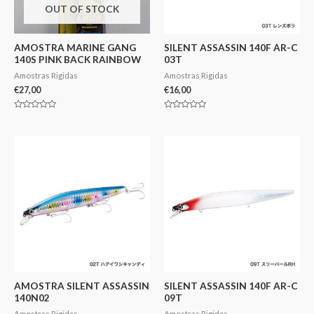
OUT OF STOCK
AMOSTRA MARINE GANG
SILENT ASSASSIN 140F AR-C
140S PINK BACK RAINBOW
03T
Amostras Rigidas
Amostras Rigidas
€
27,00
€
16,00
Avaliação
Avaliação
0
0
de
de
5
5
AMOSTRA SILENT ASSASSIN
SILENT ASSASSIN 140F AR-C
140N02
09T
Amostras Rigidas
Amostras Rigidas