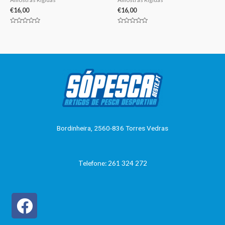
€
16,00
€
16,00
Avaliação
Avaliação
0
0
de
de
5
5
Bordinheira, 2560-836 Torres Vedras
Telefone: 261 324 272