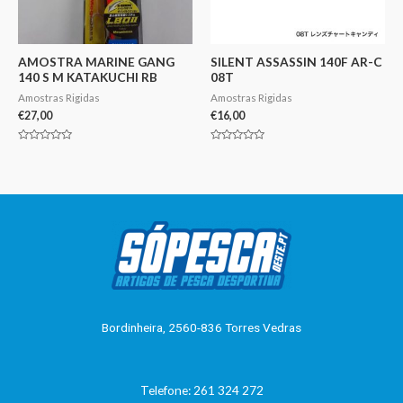
AMOSTRA MARINE GANG
SILENT ASSASSIN 140F AR-C
140 S M KATAKUCHI RB
08T
Amostras Rigidas
Amostras Rigidas
€
27,00
€
16,00
Avaliação
Avaliação
0
0
de
de
5
5
Bordinheira, 2560-836 Torres Vedras
Telefone: 261 324 272