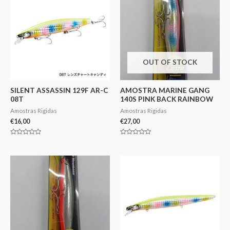
OUT OF STOCK
SILENT ASSASSIN 129F AR-C
AMOSTRA MARINE GANG
08T
140S PINK BACK RAINBOW
Amostras Rigidas
Amostras Rigidas
€
16,00
€
27,00
Avaliação
Avaliação
0
0
de
de
5
5