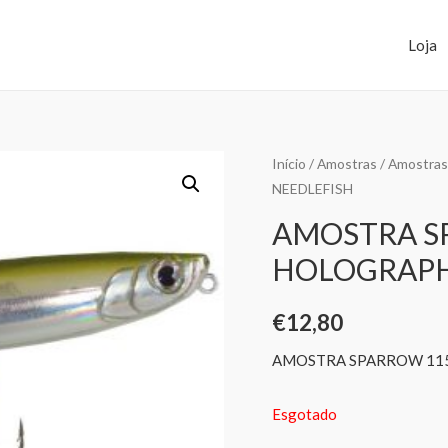
Loja
Início
/
Amostras
/
Amostras
NEEDLEFISH
AMOSTRA S
HOLOGRAPH
€
12,80
AMOSTRA SPARROW 11
Esgotado