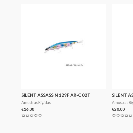
SILENT ASSASSIN 129F AR-C 02T
SILENT A
Amostras Rigidas
Amostras Ri
€
16,00
€
20,00
Avaliação
Avaliação
0
0
de
de
5
5