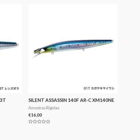
03T
SILENT ASSASSIN 140F AR-C XM140NE
Amostras Rigidas
€
16,00
Avaliação
0
de
5