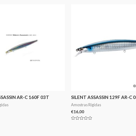
SSASSIN AR-C 160F 03T
SILENT ASSASSIN 129F AR-C 
gidas
Amostras Rigidas
€
16,00
Avaliação
0
de
5