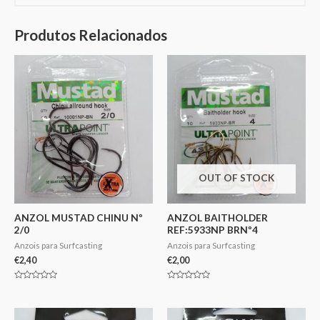
Produtos Relacionados
OUT OF STOCK
ANZOL MUSTAD CHINU Nº
ANZOL BAITHOLDER
2/0
REF:5933NP BRNº4
Anzois para Surfcasting
Anzois para Surfcasting
€
2,40
€
2,00
Avaliação
Avaliação
0
0
de
de
5
5