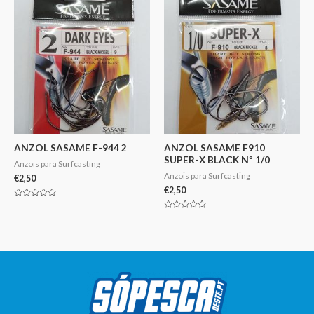
ANZOL SASAME F-944 2
ANZOL SASAME F910
SUPER-X BLACK Nº 1/0
Anzois para Surfcasting
Anzois para Surfcasting
€
2,50
€
2,50
Avaliação
0
Avaliação
de
0
5
de
5