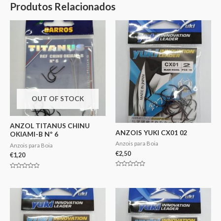
Produtos Relacionados
OUT OF STOCK
ANZOL TITANUS CHINU
ANZOIS YUKI CX01 02
OKIAMI-B Nº 6
Anzois para Boia
Anzois para Boia
€
2,50
€
1,20
Avaliação
Avaliação
0
0
de
de
5
5