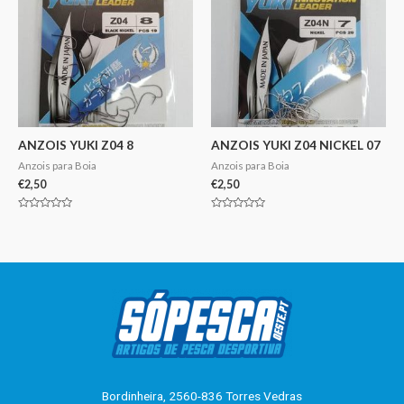
ANZOIS YUKI Z04 8
ANZOIS YUKI Z04 NICKEL 07
Anzois para Boia
Anzois para Boia
€
2,50
€
2,50
Avaliação
Avaliação
0
0
de
de
5
5
Bordinheira, 2560-836 Torres Vedras