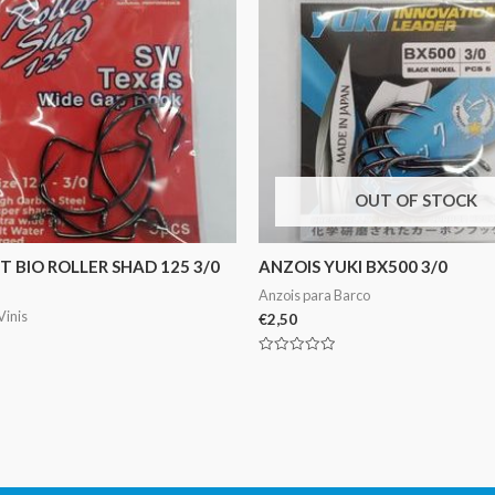
OUT OF STOCK
T BIO ROLLER SHAD 125 3/0
ANZOIS YUKI BX500 3/0
Anzois para Barco
Vinis
€
2,50
Avaliação
0
de
5