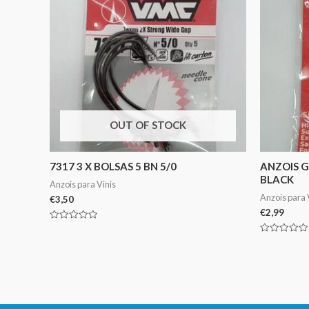
OUT OF STOCK
7317 3 X BOLSAS 5 BN 5/0
ANZOIS G
BLACK
Anzois para Vinis
Anzois para 
€
3,50
€
2,99
Avaliação
0
Avaliação
de
0
5
de
5