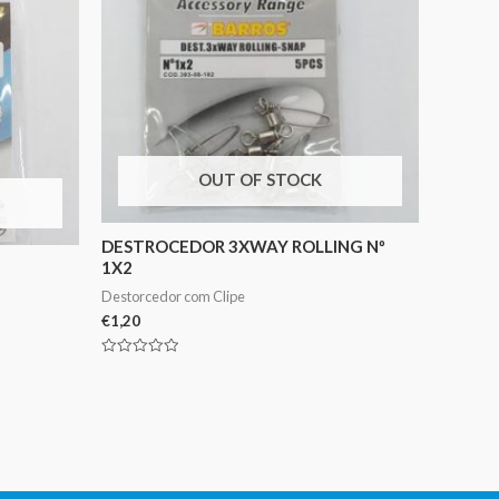
OUT OF STOCK
DESTROCEDOR 3XWAY ROLLING Nº
1X2
Destorcedor com Clipe
€
1,20
Avaliação
0
de
5