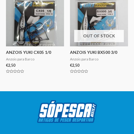
OUT OF STOCK
ANZOIS YUKI CX05 1/0
ANZOIS YUKI BX500 3/0
Anzois para Barco
Anzois para Barco
€
2,50
€
2,50
Avaliação
Avaliação
0
0
de
de
5
5