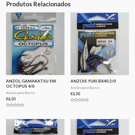
Produtos Relacionados
ANZOL GAMAKATSU SW
ANZOIS YUKI BX40 2/0
OCTOPUS 4/0
Anzois para Barco
Anzois para Barco
€
3,30
€
6,50
Avaliação
0
Avaliação
de
0
5
de
5