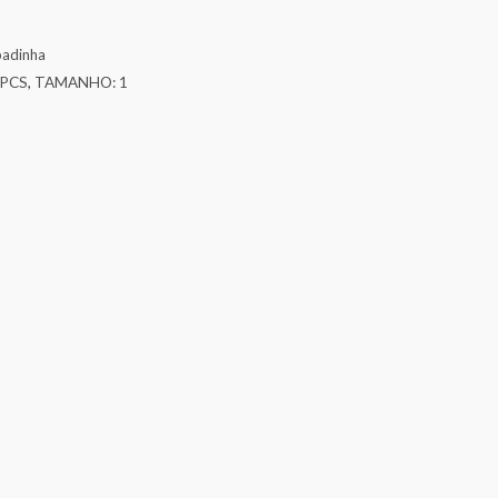
badinha
 PCS
,
TAMANHO: 1