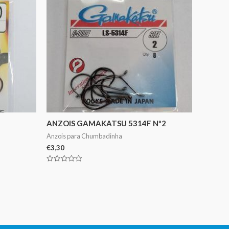
ANZOIS GAMAKATSU 5314F Nº2
Anzois para Chumbadinha
€
3,30
Avaliação
0
de
5