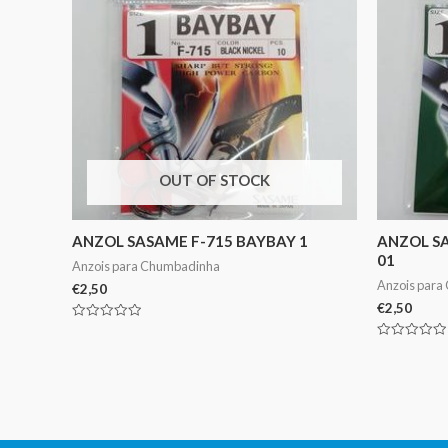
OUT OF STOCK
ANZOL SASAME F-715 BAYBAY 1
ANZOL SA
01
Anzois para Chumbadinha
Anzois para
€
2,50
€
2,50
Avaliação
0
Avaliação
de
0
5
de
5