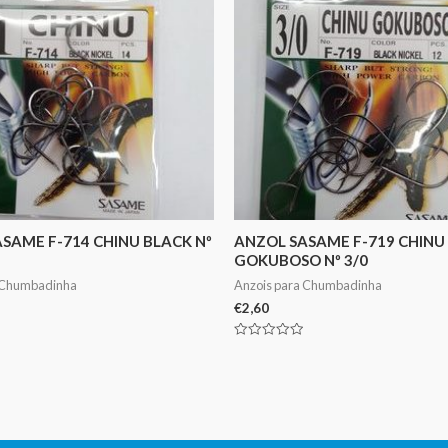
SAME F-714 CHINU BLACK Nº
ANZOL SASAME F-719 CHINU
GOKUBOSO Nº 3/0
 Chumbadinha
Anzois para Chumbadinha
€
2,60
Avaliação
0
de
5