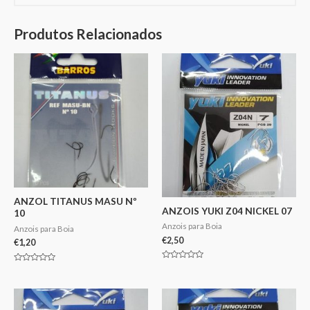
Produtos Relacionados
ANZOL TITANUS MASU Nº
ANZOIS YUKI Z04 NICKEL 07
10
Anzois para Boia
Anzois para Boia
€
2,50
€
1,20
Avaliação
Avaliação
0
0
de
de
5
5