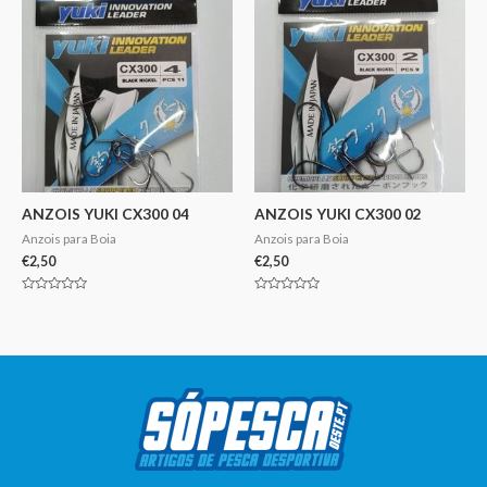
ANZOIS YUKI CX300 04
ANZOIS YUKI CX300 02
Anzois para Boia
Anzois para Boia
€
2,50
€
2,50
Avaliação
Avaliação
0
0
de
de
5
5