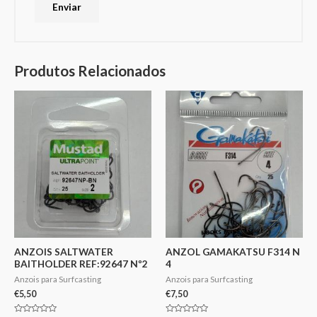
Produtos Relacionados
ANZOIS SALTWATER
ANZOL GAMAKATSU F314 N
BAITHOLDER REF:92647 Nº2
4
Anzois para Surfcasting
Anzois para Surfcasting
€
5,50
€
7,50