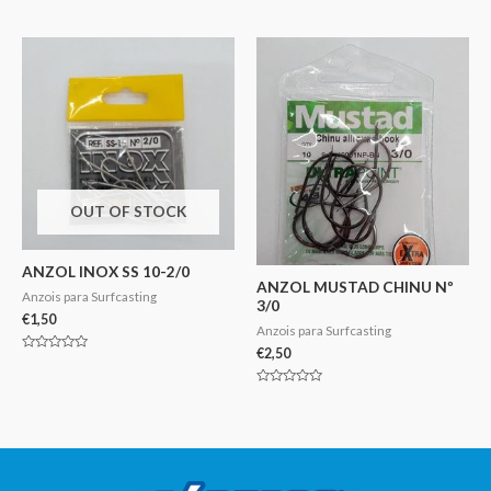
Avaliação
Avaliação
0
0
de
de
5
5
OUT OF STOCK
ANZOL INOX SS 10-2/0
ANZOL MUSTAD CHINU Nº
Anzois para Surfcasting
3/0
€
1,50
Anzois para Surfcasting
€
2,50
Avaliação
0
de
Avaliação
5
0
de
5