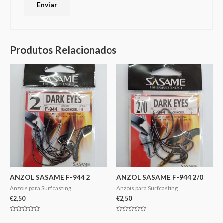
Produtos Relacionados
ANZOL SASAME F-944 2
ANZOL SASAME F-944 2/0
Anzois para Surfcasting
Anzois para Surfcasting
€
2,50
€
2,50
Avaliação
Avaliação
0
0