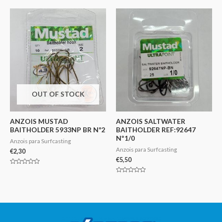
de
de
5
5
OUT OF STOCK
ANZOIS MUSTAD
ANZOIS SALTWATER
BAITHOLDER 5933NP BR Nº2
BAITHOLDER REF:92647
Nº1/0
Anzois para Surfcasting
Anzois para Surfcasting
€
2,30
€
5,50
Avaliação
0
Avaliação
de
0
5
de
5