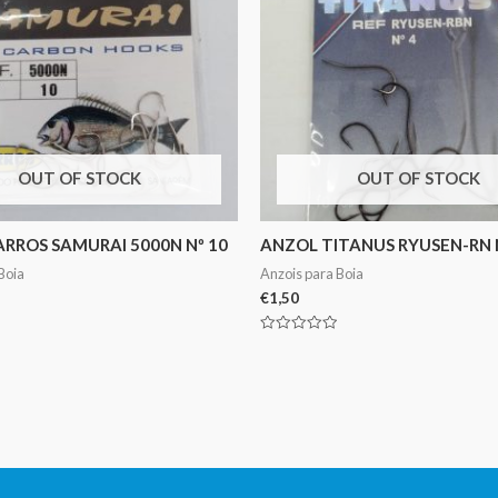
OUT OF STOCK
OUT OF STOCK
RROS SAMURAI 5000N Nº 10
ANZOL TITANUS RYUSEN-RN 
Boia
Anzois para Boia
€
1,50
Avaliação
0
de
5