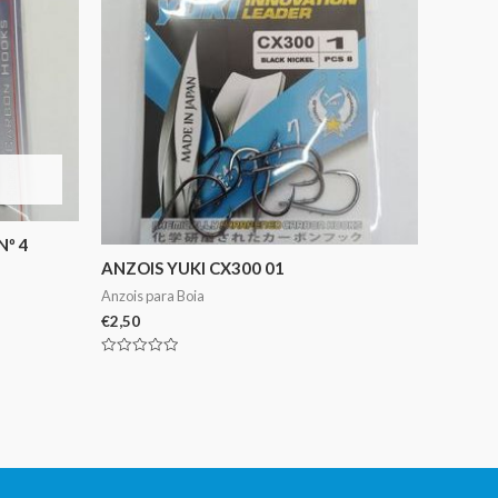
Nº 4
ANZOIS YUKI CX300 01
Anzois para Boia
€
2,50
Avaliação
0
de
5