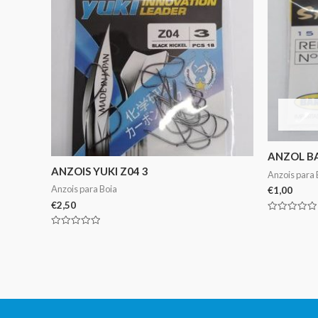
ANZOL BA
ANZOIS YUKI Z04 3
Anzois para 
Anzois para Boia
€
1,00
€
2,50
Avaliação
0
Avaliação
de
0
5
de
5