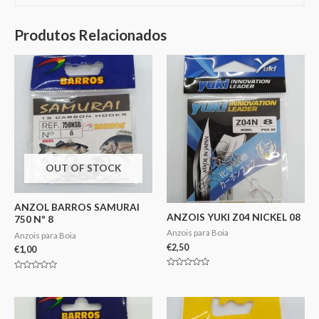
Produtos Relacionados
OUT OF STOCK
ANZOL BARROS SAMURAI
ANZOIS YUKI Z04 NICKEL 08
750 Nº 8
Anzois para Boia
Anzois para Boia
€
2,50
€
1,00
Avaliação
Avaliação
0
0
de
de
5
5