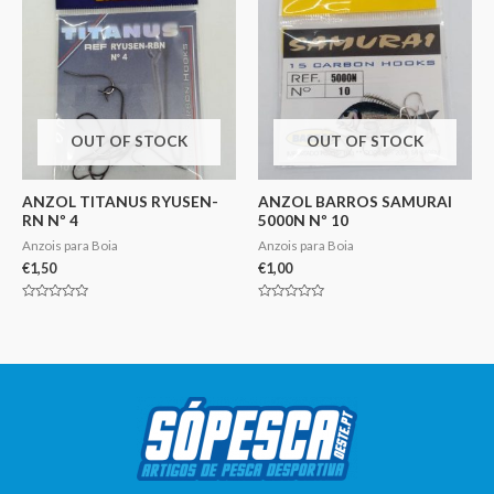
OUT OF STOCK
OUT OF STOCK
ANZOL TITANUS RYUSEN-
ANZOL BARROS SAMURAI
RN Nº 4
5000N Nº 10
Anzois para Boia
Anzois para Boia
€
1,50
€
1,00
Avaliação
Avaliação
0
0
de
de
5
5