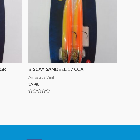
CGR
BISCAY SANDEEL 17 CCA
Amostras Vinil
€
9,40
Avaliação
0
de
5