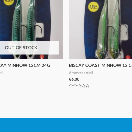
OUT OF STOCK
SCAY MINNOW 12CM 24G
BISCAY COAST MINNOW 12 
il
Amostras Vinil
€
6,00
Avaliação
0
de
5