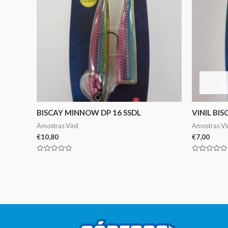
BISCAY MINNOW DP 16 SSDL
VINIL BI
Amostras Vinil
Amostras Vin
€
10,80
€
7,00
Avaliação
Avaliação
0
0
de
de
5
5