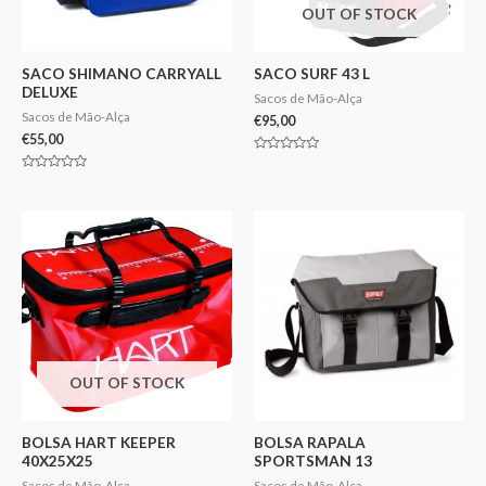
OUT OF STOCK
SACO SHIMANO CARRYALL
SACO SURF 43 L
DELUXE
Sacos de Mão-Alça
Sacos de Mão-Alça
€
95,00
€
55,00
Avaliação
0
Avaliação
de
0
5
de
5
OUT OF STOCK
BOLSA HART KEEPER
BOLSA RAPALA
40X25X25
SPORTSMAN 13
Sacos de Mão-Alça
Sacos de Mão-Alça