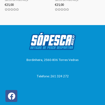
€
21,00
€
21,00
Avaliação
Avaliação
0
0
de
de
5
5
Bordinheira, 2560-836 Torres Vedras
Telefone: 261 324 272