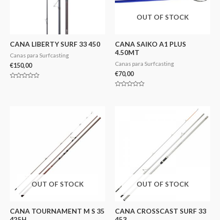
OUT OF STOCK
CANA LIBERTY SURF 33 450
CANA SAIKO A1 PLUS
4.50MT
Canas para Surfcasting
Canas para Surfcasting
€
150,00
€
70,00
Avaliação
0
Avaliação
de
0
5
de
5
OUT OF STOCK
OUT OF STOCK
CANA TOURNAMENT M S 35
CANA CROSSCAST SURF 33
425H
453