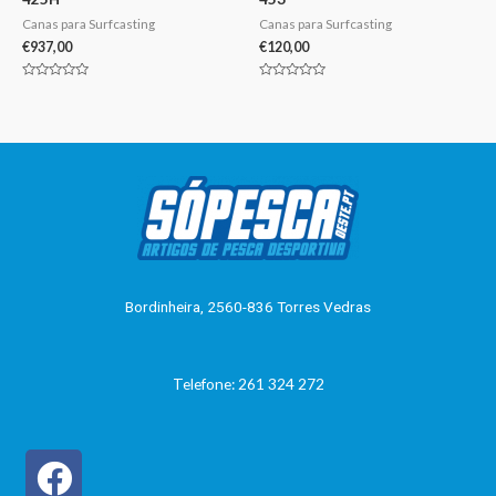
Canas para Surfcasting
Canas para Surfcasting
€
937,00
€
120,00
Avaliação
Avaliação
0
0
de
de
5
5
Bordinheira, 2560-836 Torres Vedras
Telefone: 261 324 272