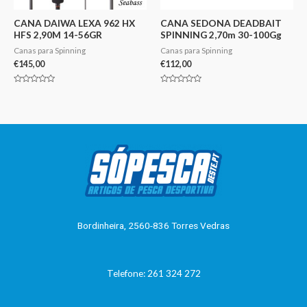
CANA DAIWA LEXA 962 HX
CANA SEDONA DEADBAIT
HFS 2,90M 14-56GR
SPINNING 2,70m 30-100Gg
Canas para Spinning
Canas para Spinning
€
145,00
€
112,00
Avaliação
Avaliação
0
0
de
de
5
5
Bordinheira, 2560-836 Torres Vedras
Telefone: 261 324 272