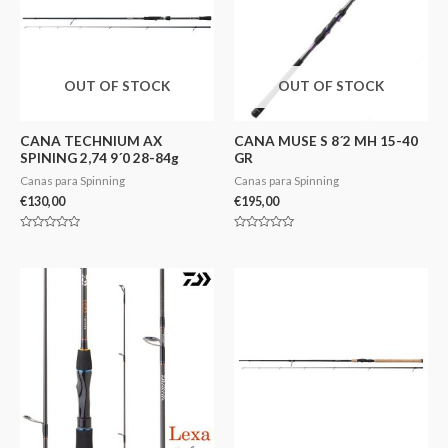
OUT OF STOCK
OUT OF STOCK
CANA TECHNIUM AX
CANA MUSE S 8´2 MH 15-40
SPINING 2,74 9´0 28-84g
GR
Canas para Spinning
Canas para Spinning
€
130,00
€
195,00
Avaliação
Avaliação
0
0
de
de
5
5