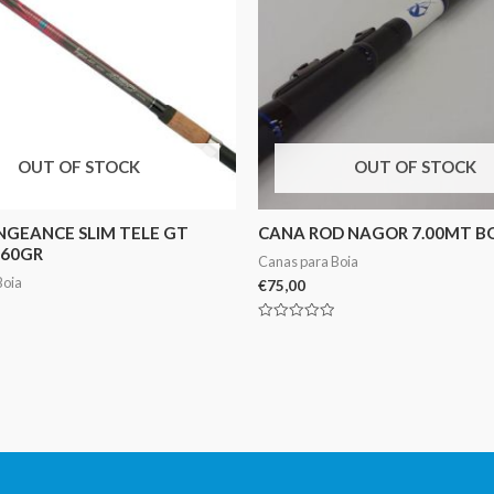
OUT OF STOCK
OUT OF STOCK
NGEANCE SLIM TELE GT
CANA ROD NAGOR 7.00MT B
-60GR
Canas para Boia
Boia
€
75,00
Avaliação
0
de
5