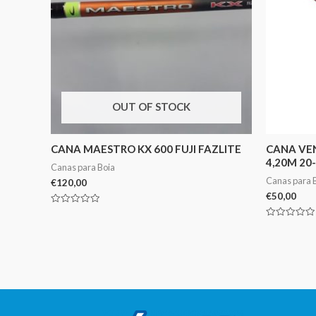
OUT OF STOCK
CANA MAESTRO KX 600 FUJI FAZLITE
CANA VE
4,20M 20
Canas para Boia
Canas para 
€
120,00
€
50,00
Avaliação
0
Avaliação
de
0
5
de
5