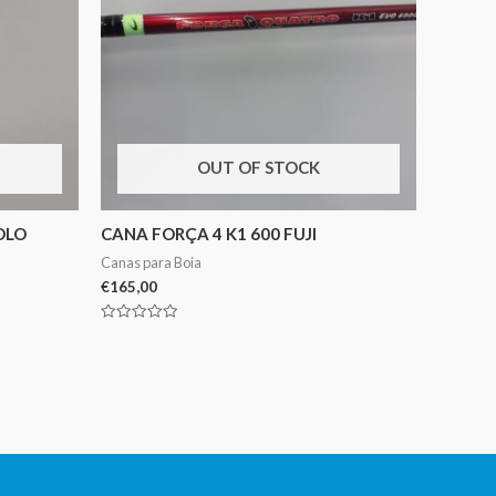
OUT OF STOCK
OLO
CANA FORÇA 4 K1 600 FUJI
Canas para Boia
€
165,00
Avaliação
0
de
5