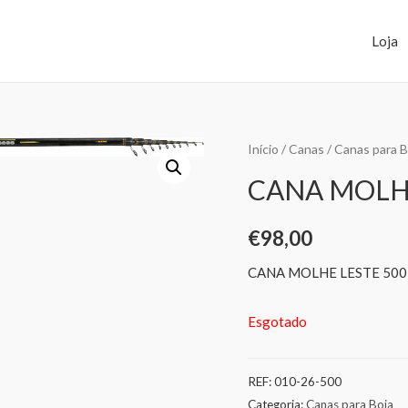
Loja
Início
/
Canas
/
Canas para B
CANA MOLHE
€
98,00
CANA MOLHE LESTE 500
Esgotado
REF:
010-26-500
Categoria:
Canas para Boia