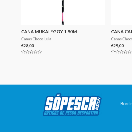
CANA MUKAI EGGY 1.80M
CANA CA
Canas Choco-Lula
Canas Choco
€
28,00
€
29,00
Avaliação
Avaliação
0
0
de
de
5
5
Bordi