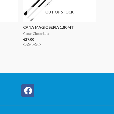
OUT OF STOCK
CANA MAGIC SEPIA 1.80MT
Canas Choco-Lula
€
27,00
Avaliação
0
de
5