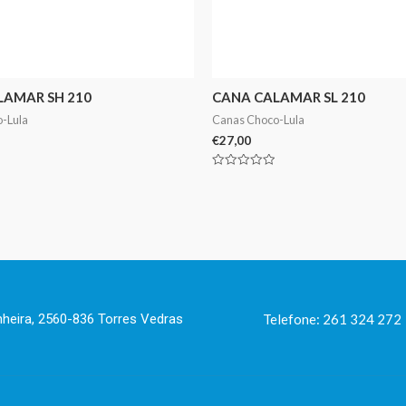
LAMAR SH 210
CANA CALAMAR SL 210
-Lula
Canas Choco-Lula
€
27,00
Avaliação
0
de
5
nheira, 2560-836 Torres Vedras
Telefone: 261 324 272