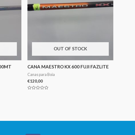
OUT OF STOCK
.00MT
CANA MAESTRO KX 600 FUJI FAZLITE
Canas para Boia
€
120,00
Avaliação
0
de
5