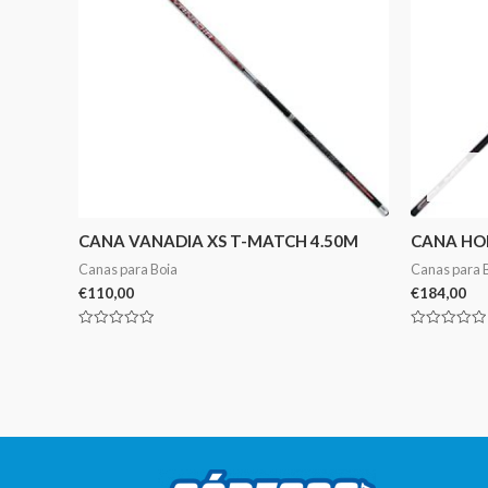
CANA VANADIA XS T-MATCH 4.50M
CANA HO
Canas para Boia
Canas para 
€
110,00
€
184,00
Avaliação
Avaliação
0
0
de
de
5
5