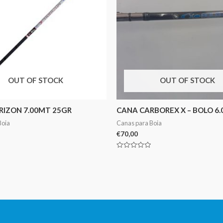
OUT OF STOCK
OUT OF STOCK
RIZON 7.00MT 25GR
CANA CARBOREX X – BOLO 6
Boia
Canas para Boia
€
70,00
Avaliação
0
de
5