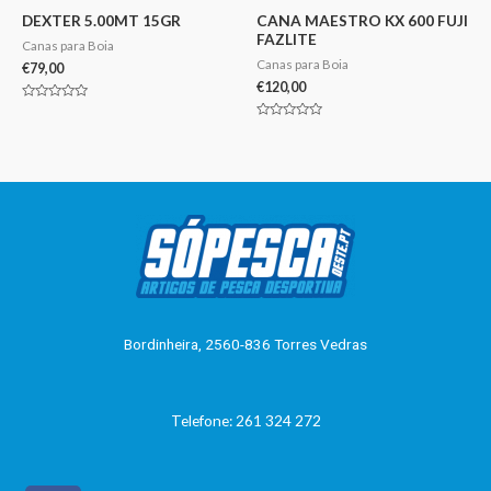
DEXTER 5.00MT 15GR
CANA MAESTRO KX 600 FUJI
FAZLITE
Canas para Boia
Canas para Boia
€
79,00
€
120,00
Avaliação
0
Avaliação
de
0
5
de
5
Bordinheira, 2560-836 Torres Vedras
Telefone: 261 324 272