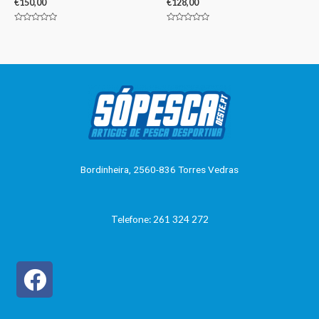
€
150,00
€
128,00
Avaliação
Avaliação
0
0
de
de
5
5
Bordinheira, 2560-836 Torres Vedras
Telefone: 261 324 272