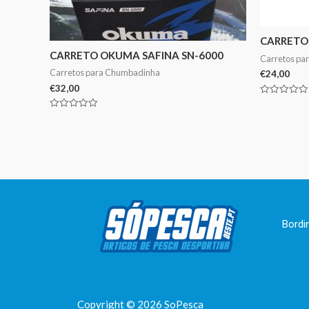
CARRETO
CARRETO OKUMA SAFINA SN-6000
Carretos pa
Carretos para Chumbadinha
€
24,00
€
32,00
Avaliação
0
Avaliação
de
0
5
de
5
Bordi
Copyright © 2026 SoPesca