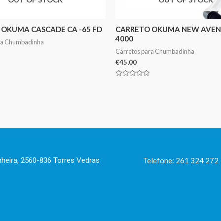
 OKUMA CASCADE CA -65 FD
CARRETO OKUMA NEW AVEN
4000
ra Chumbadinha
Carretos para Chumbadinha
€
45,00
Avaliação
0
de
5
nheira, 2560-836 Torres Vedras
Telefone: 261 324 272