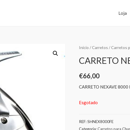
Loja
Início
/
Carretos
/
Carretos 
CARRETO NE
€
66,00
CARRETO NEXAVE 8000 
Esgotado
REF:
SHNEX8000FE
Categoria:
Carretos para Ch