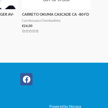
GER AV-
CARRETO OKUMA CASCADE CA -80 FD
Carretos para Chumbadinha
€
26,00
Avaliação
0
de
5
Powered by Noraya