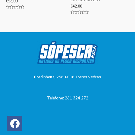
€
56,00
€
42,00
Avaliação
0
Avaliação
de
0
5
de
5
Bordinheira, 2560-836 Torres Vedras
Telefone: 261 324 272