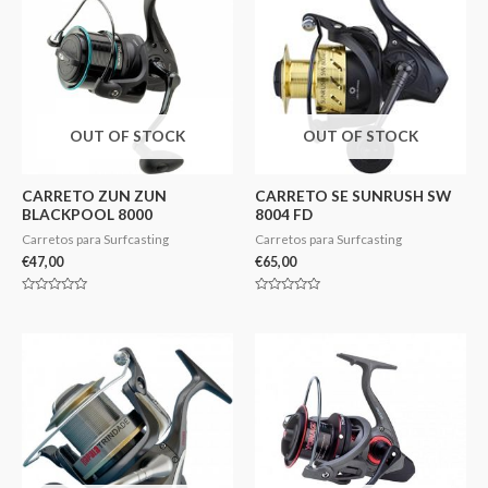
OUT OF STOCK
OUT OF STOCK
CARRETO ZUN ZUN
CARRETO SE SUNRUSH SW
BLACKPOOL 8000
8004 FD
Carretos para Surfcasting
Carretos para Surfcasting
€
47,00
€
65,00
Avaliação
Avaliação
0
0
de
de
5
5