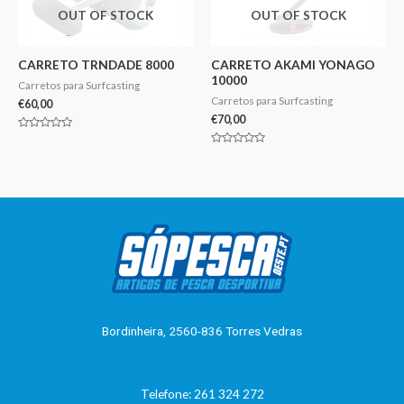
OUT OF STOCK
OUT OF STOCK
CARRETO TRNDADE 8000
CARRETO AKAMI YONAGO
10000
Carretos para Surfcasting
Carretos para Surfcasting
€
60,00
€
70,00
Avaliação
0
Avaliação
de
0
5
de
5
Bordinheira, 2560-836 Torres Vedras
Telefone: 261 324 272