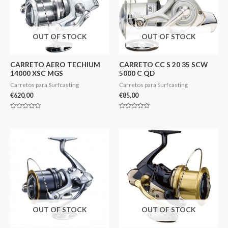
OUT OF STOCK
OUT OF STOCK
CARRETO AERO TECHIUM
CARRETO CC S 20 35 SCW
14000 XSC MGS
5000 C QD
Carretos para Surfcasting
Carretos para Surfcasting
€
620,00
€
85,00
Avaliação
Avaliação
0
0
de
de
5
5
OUT OF STOCK
OUT OF STOCK