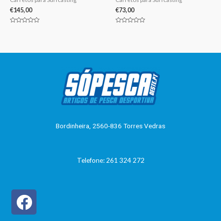
€
145,00
€
73,00
Avaliação
Avaliação
0
0
de
de
5
5
Bordinheira, 2560-836 Torres Vedras
Telefone: 261 324 272