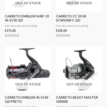
OUT OF STOCK
OUT OF STOCK
CARRETO EMBLEM SURF 19
CARRETO CC 20 45
45 SCW QD
SCW5000 C QD
Carretos para Surfcasting
Carretos para Surfcasting
€
175,00
€
105,00
Avaliação
Avaliação
0
0
de
de
5
5
OUT OF STOCK
OUT OF STOCK
CARRETO EMBLEM 45 SCW
CARRETO BEAST MASTER
QD PRETO
1000XB
Carretos para Surfcasting
Carretos para Surfcasting