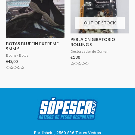
OUT OF STOCK
PERLA CN GIRATORIO
BOTAS BLUEFIN EXTREME
ROLLING S
5MM S
Destorcedor de Correr
Botins - Botas
€
1,30
€
43,00
Avaliação
0
Avaliação
de
0
5
de
5
Bordinheira, 2560-836 Torres Vedras