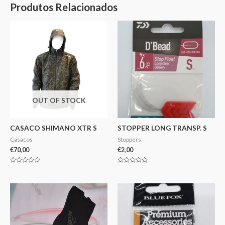
Produtos Relacionados
OUT OF STOCK
CASACO SHIMANO XTR S
STOPPER LONG TRANSP. S
Casacos
Stoppers
€
70,00
€
2,00
Avaliação
Avaliação
0
0
de
de
5
5