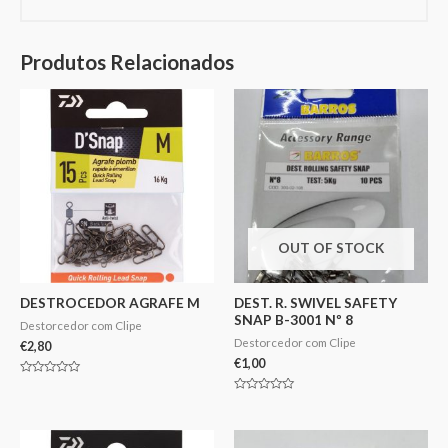
Produtos Relacionados
OUT OF STOCK
DESTROCEDOR AGRAFE M
DEST. R. SWIVEL SAFETY
SNAP B-3001 Nº 8
Destorcedor com Clipe
Destorcedor com Clipe
€
2,80
€
1,00
Avaliação
0
Avaliação
de
0
5
de
5