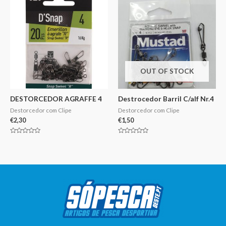
OUT OF STOCK
DESTORCEDOR AGRAFFE 4
Destrocedor Barril C/alf Nr.4
Destorcedor com Clipe
Destorcedor com Clipe
€
2,30
€
1,50
Avaliação
Avaliação
0
0
de
de
5
5