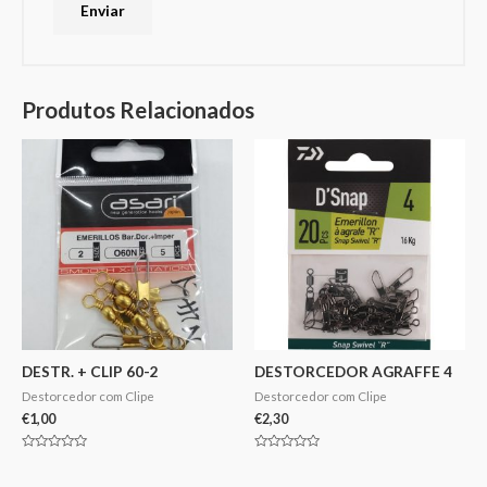
Produtos Relacionados
DESTR. + CLIP 60-2
DESTORCEDOR AGRAFFE 4
Destorcedor com Clipe
Destorcedor com Clipe
€
1,00
€
2,30
Avaliação
Avaliação
0
0
de
de