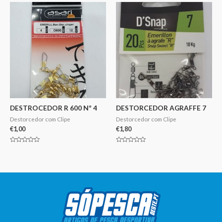
5
5
DESTROCEDOR R 600 Nº 4
DESTORCEDOR AGRAFFE 7
Destorcedor com Clipe
Destorcedor com Clipe
€
1,00
€
1,80
Avaliação
Avaliação
0
0
de
de
5
5