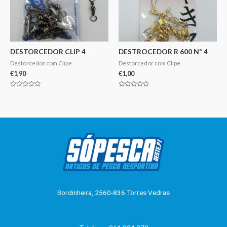
DESTORCEDOR CLIP 4
DESTROCEDOR R 600 Nº 4
Destorcedor com Clipe
Destorcedor com Clipe
€
1,90
€
1,00
Avaliação
Avaliação
0
0
de
de
5
5
Bordinheira, 2560-836 Torres Vedras