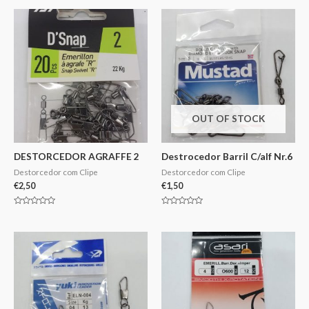
OUT OF STOCK
DESTORCEDOR AGRAFFE 2
Destrocedor Barril C/alf Nr.6
Destorcedor com Clipe
Destorcedor com Clipe
€
2,50
€
1,50
Avaliação
Avaliação
0
0
de
de
5
5