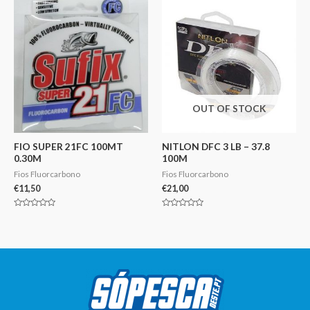
5
5
OUT OF STOCK
FIO SUPER 21FC 100MT
NITLON DFC 3 LB – 37.8
0.30M
100M
Fios Fluorcarbono
Fios Fluorcarbono
€
11,50
€
21,00
Avaliação
Avaliação
0
0
de
de
5
5