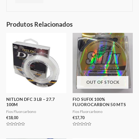
Produtos Relacionados
OUT OF STOCK
NITLON DFC 3 LB – 27.7
FIO SUFIX 100%
100M
FLUOROCARBON 50 MTS
Fios Fluorcarbono
Fios Fluorcarbono
€
18,00
€
17,70
Avaliação
Avaliação
0
0
de
de