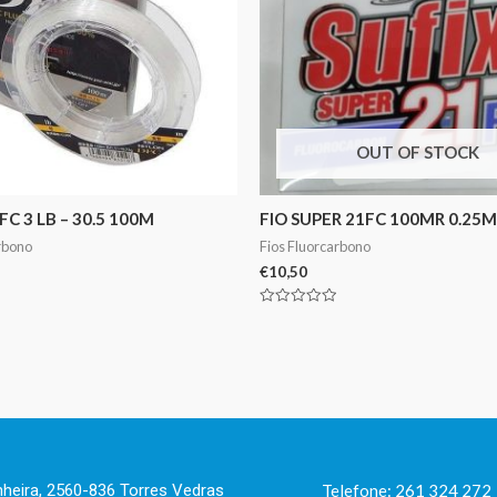
OUT OF STOCK
C 3 LB – 30.5 100M
FIO SUPER 21FC 100MR 0.25M
rbono
Fios Fluorcarbono
€
10,50
Avaliação
0
de
5
nheira, 2560-836 Torres Vedras
Telefone: 261 324 272