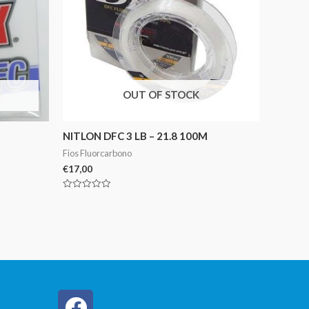
OUT OF STOCK
NITLON DFC 3 LB – 21.8 100M
Fios Fluorcarbono
€
17,00
Avaliação
0
de
5