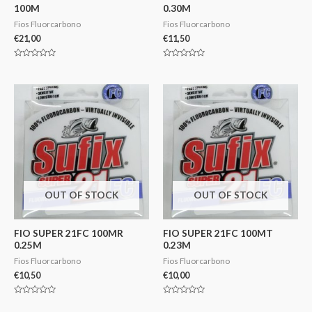
100M
0.30M
Fios Fluorcarbono
Fios Fluorcarbono
€
21,00
€
11,50
Avaliação
Avaliação
0
0
de
de
5
5
OUT OF STOCK
OUT OF STOCK
FIO SUPER 21FC 100MR
FIO SUPER 21FC 100MT
0.25M
0.23M
Fios Fluorcarbono
Fios Fluorcarbono
€
10,50
€
10,00
Avaliação
Avaliação
0
0