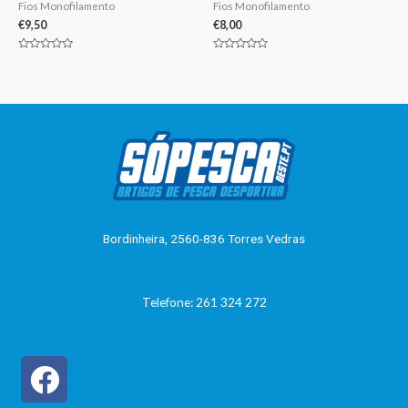
Fios Monofilamento
Fios Monofilamento
€
9,50
€
8,00
Avaliação
Avaliação
0
0
de
de
5
5
Bordinheira, 2560-836 Torres Vedras
Telefone: 261 324 272