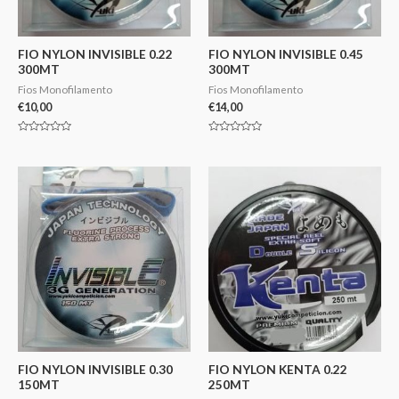
FIO NYLON INVISIBLE 0.22
FIO NYLON INVISIBLE 0.45
300MT
300MT
Fios Monofilamento
Fios Monofilamento
€
10,00
€
14,00
Avaliação
Avaliação
0
0
de
de
5
5
FIO NYLON INVISIBLE 0.30
FIO NYLON KENTA 0.22
150MT
250MT