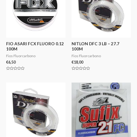
FIO ASARI FCX FLUORO 0.12
NITLON DFC 3 LB – 27.7
100M
100M
Fios Fluorcarbono
Fios Fluorcarbono
€
6,50
€
18,00
Avaliação
Avaliação
0
0
de
de
5
5