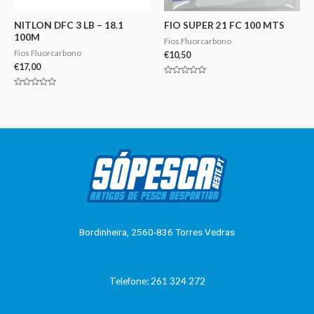
NITLON DFC 3 LB – 18.1
FIO SUPER 21 FC 100 MTS
100M
Fios Fluorcarbono
Fios Fluorcarbono
€
10,50
€
17,00
Avaliação
0
Avaliação
de
0
5
de
5
Bordinheira, 2560-836 Torres Vedras
Telefone: 261 324 272