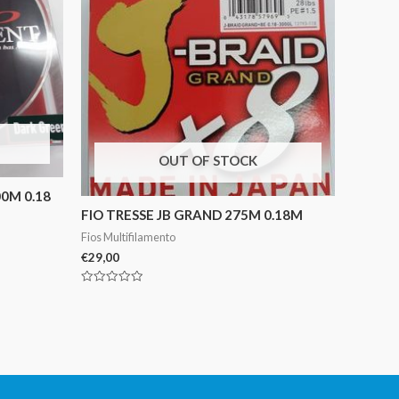
OUT OF STOCK
0M 0.18
FIO TRESSE JB GRAND 275M 0.18M
Fios Multifilamento
€
29,00
Avaliação
0
de
5