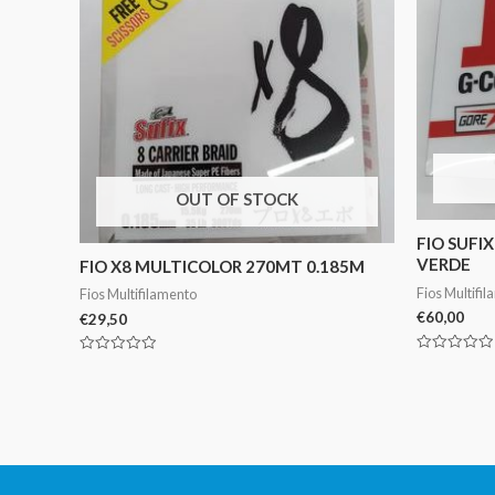
OUT OF STOCK
FIO SUFI
VERDE
FIO X8 MULTICOLOR 270MT 0.185M
Fios Multifi
Fios Multifilamento
€
60,00
€
29,50
Avaliação
Avaliação
0
0
de
de
5
5