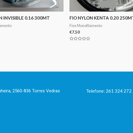
N INVISIBLE 0.16 300MT
FIO NYLON KENTA 0.20 250M
lamento
Fios Monofilamento
€
7,50
Avaliação
0
de
5
nheira, 2560-836 Torres Vedras
Telefone: 261 324 272