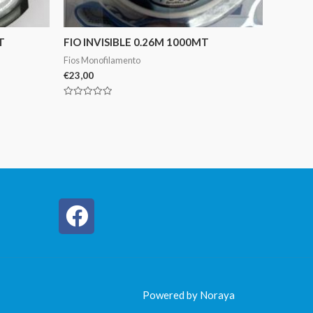
T
FIO INVISIBLE 0.26M 1000MT
Fios Monofilamento
€
23,00
Avaliação
0
de
5
Powered by Noraya