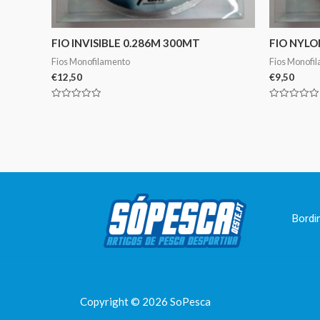
FIO INVISIBLE 0.286M 300MT
FIO NYLO
Fios Monofilamento
Fios Monofi
€
12,50
€
9,50
Avaliação
Avaliação
0
0
de
de
5
5
Bordi
Copyright © 2026 SoPesca