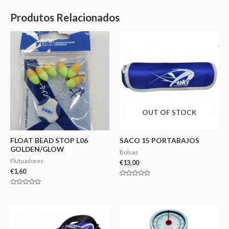
Produtos Relacionados
OUT OF STOCK
FLOAT BEAD STOP L06
SACO 15 PORTABAJOS
GOLDEN/GLOW
Bolsas
Flutuadores
€
13,00
€
1,60
Avaliação
0
Avaliação
de
0
5
de
5