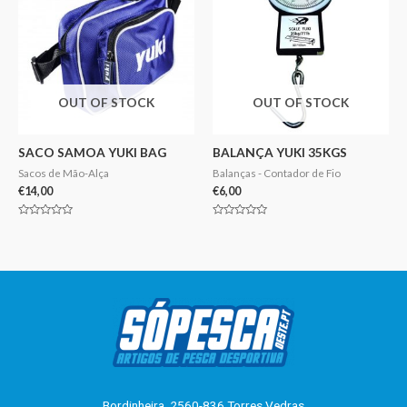
OUT OF STOCK
OUT OF STOCK
SACO SAMOA YUKI BAG
BALANÇA YUKI 35KGS
Sacos de Mão-Alça
Balanças - Contador de Fio
€
14,00
€
6,00
Avaliação
Avaliação
0
0
de
de
5
5
Bordinheira, 2560-836 Torres Vedras